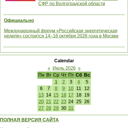
СФР по Волгоградской области
Официально
Международный форум «Российская энергетическая
неделя» состоится 14–16 октября 2026 года в Москве
Calendar
«
Июль 2026
»
Пн
Вт
Ср
Чт
Пт
Сб
Вс
1
2
3
4
5
6
7
8
9
10
11
12
13
14
15
16
17
18
19
20
21
22
23
24
25
26
27
28
29
30
31
ПОЛНАЯ ВЕРСИЯ САЙТА