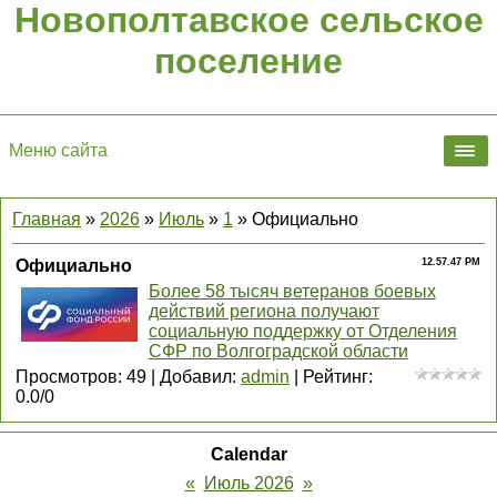
Новополтавское сельское
поселение
Меню сайта
Главная
»
2026
»
Июль
»
1
» Официально
Официально
12.57.47 PM
Более 58 тысяч ветеранов боевых
действий региона получают
социальную поддержку от Отделения
СФР по Волгоградской области
Просмотров
:
49
|
Добавил
:
admin
|
Рейтинг
:
0.0
/
0
Calendar
«
Июль 2026
»