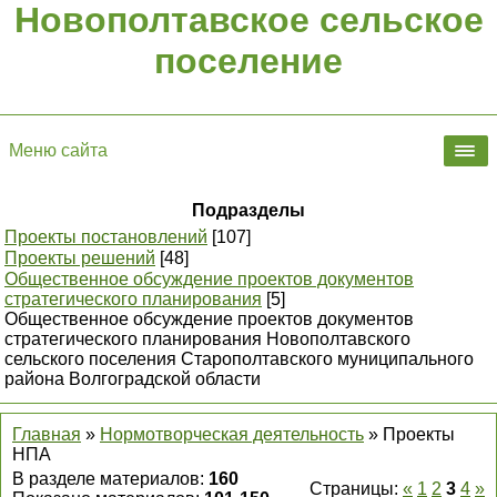
Новополтавское сельское
поселение
Меню сайта
Подразделы
Проекты постановлений
[107]
Проекты решений
[48]
Общественное обсуждение проектов документов
стратегического планирования
[5]
Общественное обсуждение проектов документов
стратегического планирования Новополтавского
сельского поселения Старополтавского муниципального
района Волгоградской области
Главная
»
Нормотворческая деятельность
» Проекты
НПА
В разделе материалов
:
160
Страницы
:
«
1
2
3
4
»