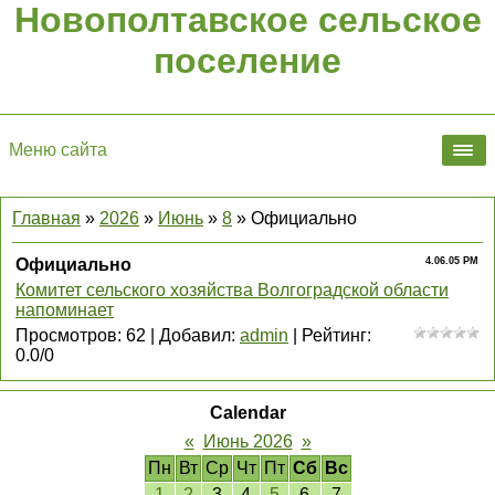
Новополтавское сельское
поселение
Меню сайта
Главная
»
2026
»
Июнь
»
8
» Официально
Официально
4.06.05 PM
Комитет сельского хозяйства Волгоградской области
напоминает
Просмотров
:
62
|
Добавил
:
admin
|
Рейтинг
:
0.0
/
0
Calendar
«
Июнь 2026
»
Пн
Вт
Ср
Чт
Пт
Сб
Вс
1
2
3
4
5
6
7