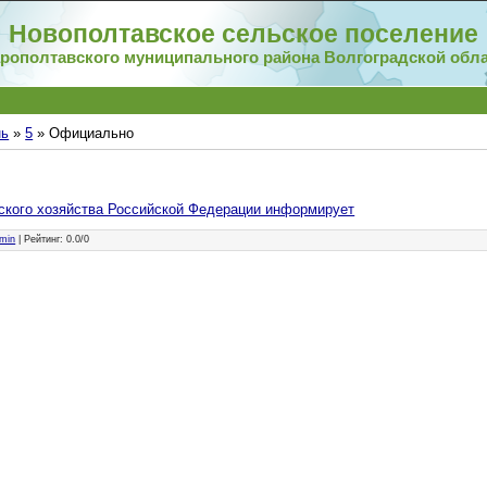
Новополтавское сельское поселение
рополтавского муниципального района Волгоградской обл
ь
»
5
» Официально
ского хозяйства Российской Федерации информирует
min
|
Рейтинг
:
0.0
/
0