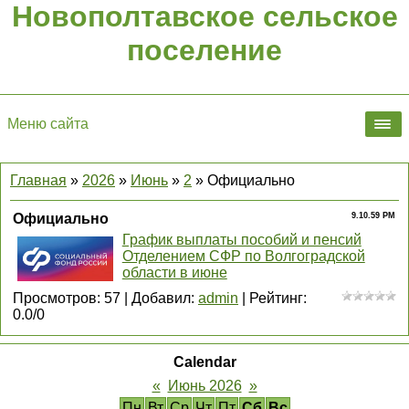
Новополтавское сельское
поселение
Меню сайта
Главная
»
2026
»
Июнь
»
2
» Официально
Официально
9.10.59 PM
График выплаты пособий и пенсий
Отделением СФР по Волгоградской
области в июне
Просмотров
:
57
|
Добавил
:
admin
|
Рейтинг
:
0.0
/
0
Calendar
«
Июнь 2026
»
Пн
Вт
Ср
Чт
Пт
Сб
Вс