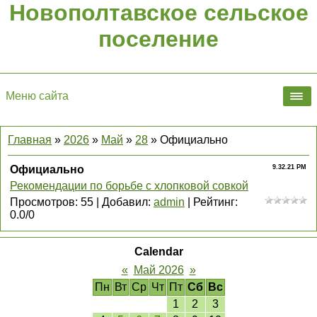
Новополтавское сельское
поселение
Меню сайта
Главная
»
2026
»
Май
»
28
» Официально
Официально
9.32.21 PM
Рекомендации по борьбе с хлопковой совкой
Просмотров
:
55
|
Добавил
:
admin
|
Рейтинг
:
0.0
/
0
Calendar
«
Май 2026
»
Пн
Вт
Ср
Чт
Пт
Сб
Вс
1
2
3