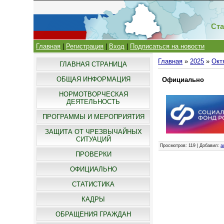
Ста
Главная
|
Регистрация
|
Вход
|
Подписаться на новости
Главная
»
2025
»
Окт
ГЛАВНАЯ СТРАНИЦА
ОБЩАЯ ИНФОРМАЦИЯ
Официально
НОРМОТВОРЧЕСКАЯ
ДЕЯТЕЛЬНОСТЬ
ПРОГРАММЫ И МЕРОПРИЯТИЯ
ЗАЩИТА ОТ ЧРЕЗВЫЧАЙНЫХ
СИТУАЦИЙ
Просмотров
: 119 |
Добавил
:
a
ПРОВЕРКИ
ОФИЦИАЛЬНО
СТАТИСТИКА
КАДРЫ
ОБРАЩЕНИЯ ГРАЖДАН