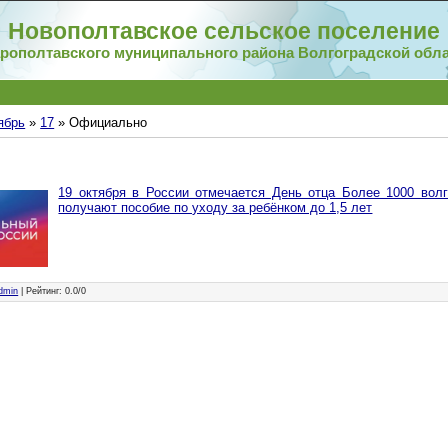
Новополтавское сельское поселение
рополтавского муниципального района Волгоградской обл
ябрь
»
17
» Официально
19 октября в России отмечается День отца Более 1000 волг
получают пособие по уходу за ребёнком до 1,5 лет
dmin
|
Рейтинг
:
0.0
/
0