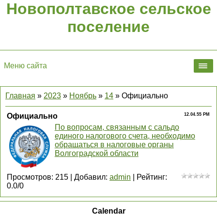
Новополтавское сельское
поселение
Меню сайта
Главная
»
2023
»
Ноябрь
»
14
» Официально
Официально
12.04.55 PM
По вопросам, связанным с сальдо
единого налогового счета, необходимо
обращаться в налоговые органы
Волгоградской области
Просмотров
:
215
|
Добавил
:
admin
|
Рейтинг
:
0.0
/
0
Calendar